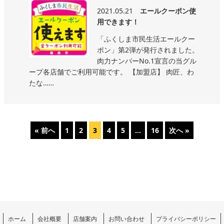
2021.05.21
エールクーポン使
用できます！
「ふくしま市民生活エールクー
ポン」第2弾が発行されました。
肉力ナンバーNo.1宣言の当グル
ープ各店舗でご利用可能です。 【加盟店】 肉匠、わ
たな……
« 前へ
1
2
3
4
5
…
16
次へ »
ホーム
会社概要
店舗案内
お問い合わせ
プライバシーポリシー